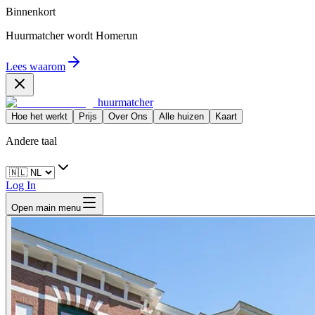
Binnenkort
Huurmatcher wordt
Homerun
Lees waarom
huurmatcher
Hoe het werkt
Prijs
Over Ons
Alle huizen
Kaart
Andere taal
Log In
Open main menu