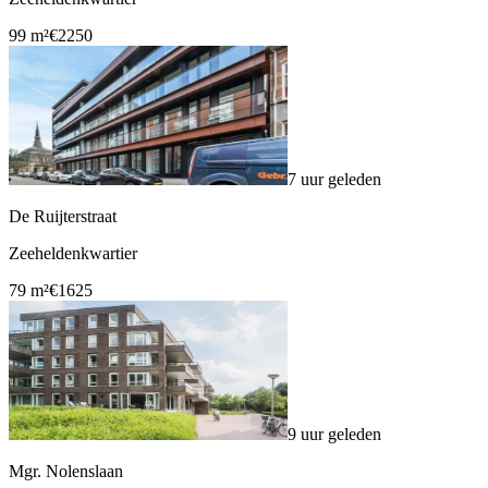
99 m²
€2250
7 uur geleden
De Ruijterstraat
Zeeheldenkwartier
79 m²
€1625
9 uur geleden
Mgr. Nolenslaan