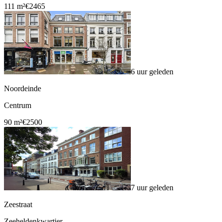
111 m²
€2465
6 uur geleden
Noordeinde
Centrum
90 m²
€2500
7 uur geleden
Zeestraat
Zeeheldenkwartier