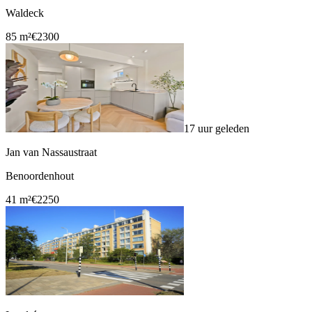
Waldeck
85 m²
€2300
17 uur geleden
Jan van Nassaustraat
Benoordenhout
41 m²
€2250