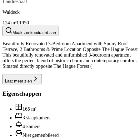
Landréstraat
Waldeck
124 m²
€1950
Maak zoekopdracht aan
Beautifully Renovated 3-Bedroom Apartment with Sunny Roof
Terrace, 2 Bathrooms & Prime Location Opposite The Hague Forest
This beautifully renovated and unfurnished 3-bedroom apartment
offers the perfect blend of historic charm and contemporary comfort.
Situated directly opposite The Hague Forest (
Laat meer zien
Eigenschappen
165
m²
3
slaapkamers
4
kamers
Niet gemeubileerd