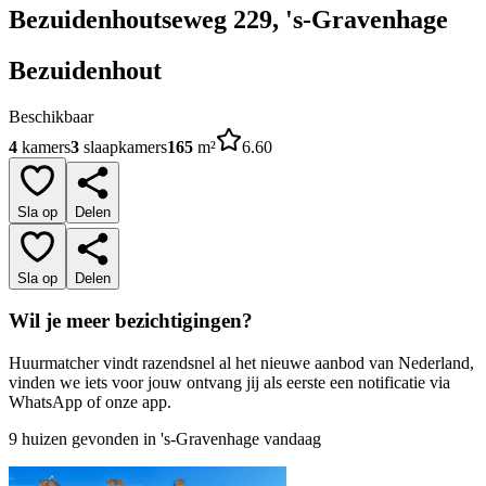
Bezuidenhoutseweg 229, 's-Gravenhage
Bezuidenhout
Beschikbaar
4
kamers
3
slaapkamers
165
m²
6.60
Sla op
Delen
Sla op
Delen
Wil je meer bezichtigingen?
Huurmatcher vindt razendsnel al het nieuwe aanbod van Nederland,
vinden we iets voor jouw ontvang jij als eerste een notificatie via
WhatsApp of onze app.
9 huizen gevonden in 's-Gravenhage vandaag