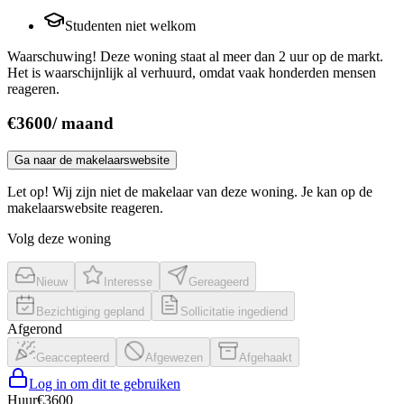
Studenten niet welkom
Waarschuwing! Deze woning staat al meer dan 2 uur op de markt.
Het is waarschijnlijk al verhuurd, omdat vaak honderden mensen
reageren.
€
3600
/
maand
Ga naar de makelaarswebsite
Let op! Wij zijn niet de makelaar van deze woning. Je kan op de
makelaarswebsite reageren.
Volg deze woning
Nieuw
Interesse
Gereageerd
Bezichtiging gepland
Sollicitatie ingediend
Afgerond
Geaccepteerd
Afgewezen
Afgehaakt
Log in om dit te gebruiken
Huur
€
3600