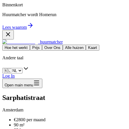
Binnenkort
Huurmatcher wordt
Homerun
Lees waarom
huurmatcher
Hoe het werkt
Prijs
Over Ons
Alle huizen
Kaart
Andere taal
Log In
Open main menu
Sarphatistraat
Amsterdam
€2800 per maand
90 m²