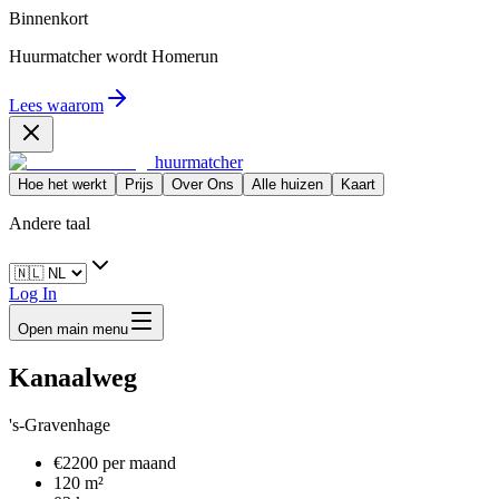
Binnenkort
Huurmatcher wordt
Homerun
Lees waarom
huurmatcher
Hoe het werkt
Prijs
Over Ons
Alle huizen
Kaart
Andere taal
Log In
Open main menu
Kanaalweg
's-Gravenhage
€2200 per maand
120 m²