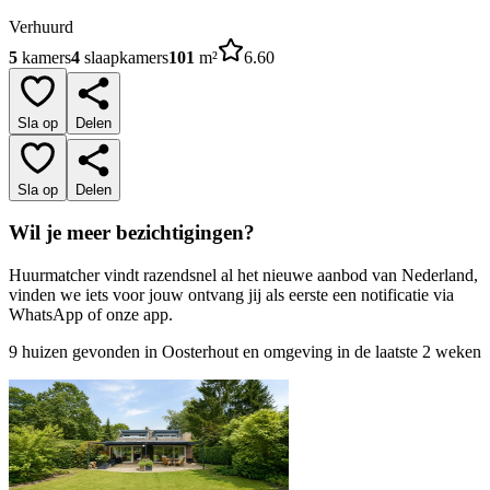
Verhuurd
5
kamers
4
slaapkamers
101
m²
6.60
Sla op
Delen
Sla op
Delen
Wil je meer bezichtigingen?
Huurmatcher vindt razendsnel al het nieuwe aanbod van Nederland,
vinden we iets voor jouw ontvang jij als eerste een notificatie via
WhatsApp of onze app.
9 huizen gevonden in Oosterhout en omgeving in de laatste 2 weken