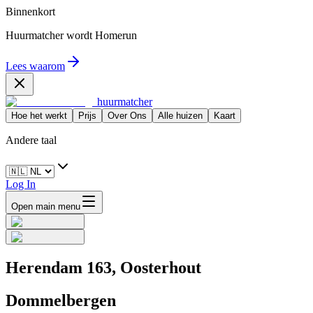
Binnenkort
Huurmatcher wordt
Homerun
Lees waarom
huurmatcher
Hoe het werkt
Prijs
Over Ons
Alle huizen
Kaart
Andere taal
Log In
Open main menu
Herendam 163, Oosterhout
Dommelbergen