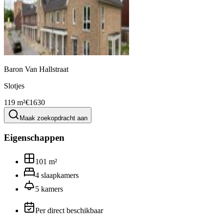
Baron Van Hallstraat
Slotjes
119 m²
€1630
Maak zoekopdracht aan
Eigenschappen
101
m²
4
slaapkamers
5
kamers
Per direct beschikbaar