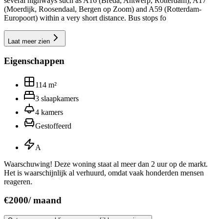
several highways such as A16 (Breda, Antwerp, Rotterdam), A17
(Moerdijk, Roosendaal, Bergen op Zoom) and A59 (Rotterdam-
Europoort) within a very short distance. Bus stops fo
Laat meer zien
Eigenschappen
114
m²
3
slaapkamers
4
kamers
Gestoffeerd
A
Waarschuwing! Deze woning staat al meer dan 2 uur op de markt.
Het is waarschijnlijk al verhuurd, omdat vaak honderden mensen
reageren.
€
2000
/
maand