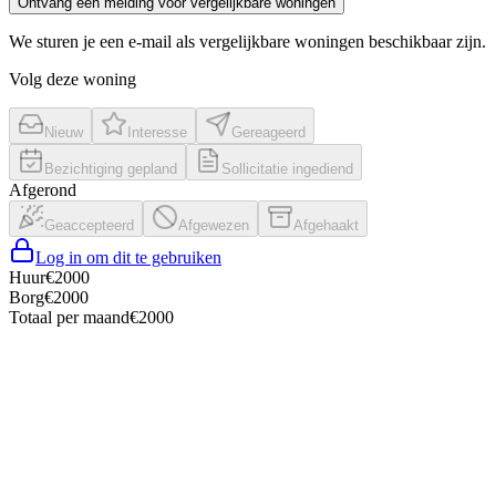
Ontvang een melding voor vergelijkbare woningen
We sturen je een e-mail als vergelijkbare woningen beschikbaar zijn.
Volg deze woning
Nieuw
Interesse
Gereageerd
Bezichtiging gepland
Sollicitatie ingediend
Afgerond
Geaccepteerd
Afgewezen
Afgehaakt
Log in om dit te gebruiken
Huur
€
2000
Borg
€
2000
Totaal per maand
€
2000