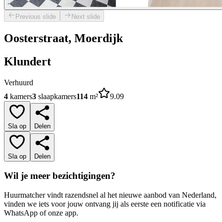
Previous slide
Next slide
Oosterstraat, Moerdijk
Klundert
Verhuurd
4
kamers
3
slaapkamers
114
m²
9.09
Sla op
Delen
Sla op
Delen
Wil je meer bezichtigingen?
Huurmatcher vindt razendsnel al het nieuwe aanbod van Nederland,
vinden we iets voor jouw ontvang jij als eerste een notificatie via
WhatsApp of onze app.