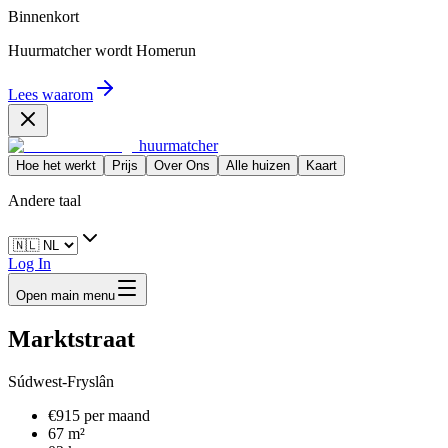
Binnenkort
Huurmatcher wordt
Homerun
Lees waarom
huurmatcher
Hoe het werkt
Prijs
Over Ons
Alle huizen
Kaart
Andere taal
Log In
Open main menu
Marktstraat
Súdwest-Fryslân
€915 per maand
67 m²