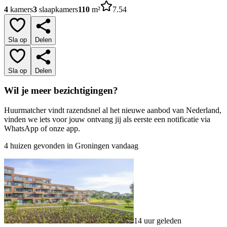
4
kamers
3
slaapkamers
110
m²
7.54
Sla op
Delen
Sla op
Delen
Wil je meer bezichtigingen?
Huurmatcher vindt razendsnel al het nieuwe aanbod van Nederland,
vinden we iets voor jouw ontvang jij als eerste een notificatie via
WhatsApp of onze app.
4 huizen gevonden in Groningen vandaag
14 uur geleden