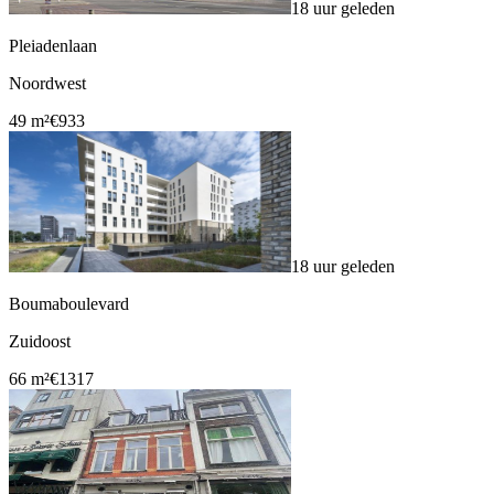
18 uur geleden
Pleiadenlaan
Noordwest
49 m²
€933
18 uur geleden
Boumaboulevard
Zuidoost
66 m²
€1317