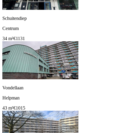
Schuitendiep
Centrum
34 m²
€1131
Vondellaan
Helpman
43 m²
€1015