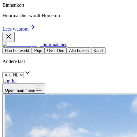
Binnenkort
Huurmatcher wordt
Homerun
Lees waarom
huurmatcher
Hoe het werkt
Prijs
Over Ons
Alle huizen
Kaart
Andere taal
Log In
Open main menu