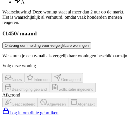
A+
Waarschuwing! Deze woning staat al meer dan 2 uur op de markt.
Het is waarschijnlijk al verhuurd, omdat vaak honderden mensen
reageren.
€
1450
/
maand
Ontvang een melding voor vergelijkbare woningen
We sturen je een e-mail als vergelijkbare woningen beschikbaar zijn.
Volg deze woning
Nieuw
Interesse
Gereageerd
Bezichtiging gepland
Sollicitatie ingediend
Afgerond
Geaccepteerd
Afgewezen
Afgehaakt
Log in om dit te gebruiken