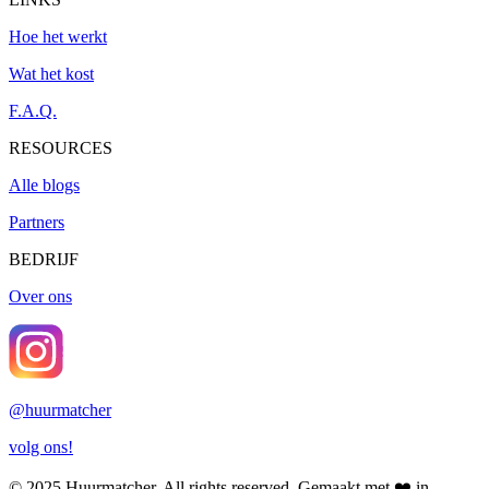
Hoe het werkt
Wat het kost
F.A.Q.
RESOURCES
Alle blogs
Partners
BEDRIJF
Over ons
@
huurmatcher
volg ons!
© 2025
Huurmatcher
. All rights reserved.
Gemaakt met
❤️
in