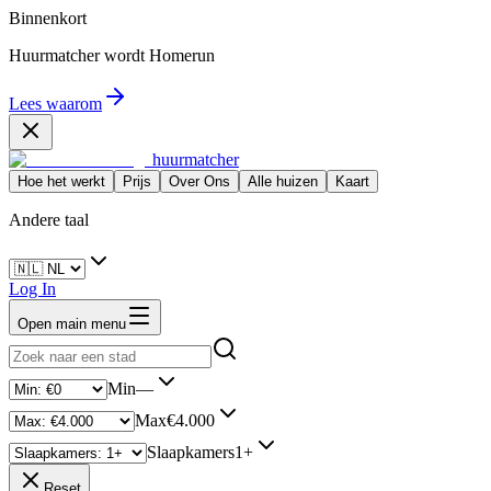
Binnenkort
Huurmatcher wordt
Homerun
Lees waarom
huurmatcher
Hoe het werkt
Prijs
Over Ons
Alle huizen
Kaart
Andere taal
Log In
Open main menu
Min
—
Max
€4.000
Slaapkamers
1+
Reset