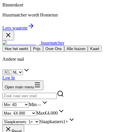
Binnenkort
Huurmatcher wordt
Homerun
Lees waarom
huurmatcher
Hoe het werkt
Prijs
Over Ons
Alle huizen
Kaart
Andere taal
Log In
Open main menu
Min
—
Max
€4.000
Slaapkamers
1+
Reset