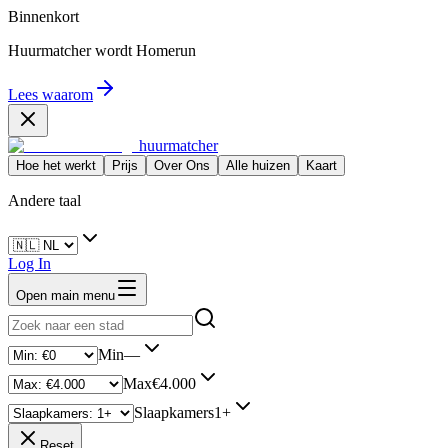
Binnenkort
Huurmatcher wordt
Homerun
Lees waarom
huurmatcher
Hoe het werkt
Prijs
Over Ons
Alle huizen
Kaart
Andere taal
Log In
Open main menu
Min
—
Max
€4.000
Slaapkamers
1+
Reset