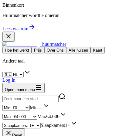
Binnenkort
Huurmatcher wordt
Homerun
Lees waarom
huurmatcher
Hoe het werkt
Prijs
Over Ons
Alle huizen
Kaart
Andere taal
Log In
Open main menu
Min
—
Max
€4.000
Slaapkamers
1+
Reset