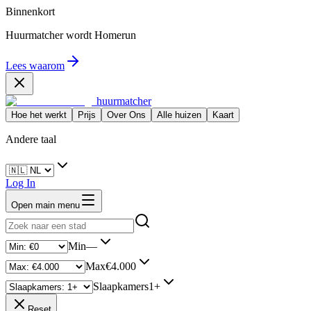
Binnenkort
Huurmatcher wordt
Homerun
Lees waarom
huurmatcher
Hoe het werkt
Prijs
Over Ons
Alle huizen
Kaart
Andere taal
Log In
Open main menu
Min
—
Max
€4.000
Slaapkamers
1+
Reset