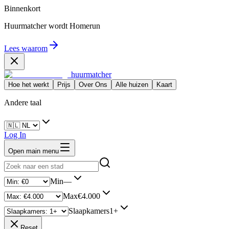
Binnenkort
Huurmatcher wordt
Homerun
Lees waarom
huurmatcher
Hoe het werkt
Prijs
Over Ons
Alle huizen
Kaart
Andere taal
Log In
Open main menu
Min
—
Max
€4.000
Slaapkamers
1+
Reset