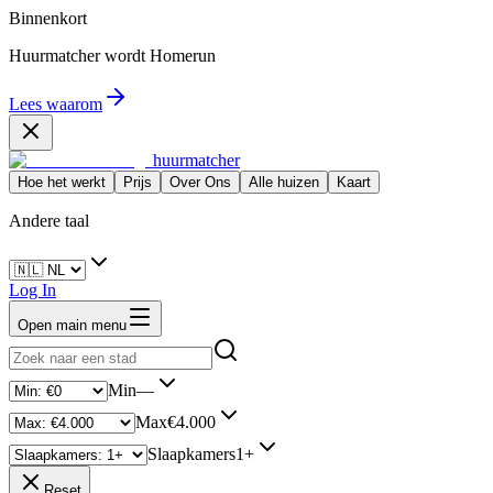
Binnenkort
Huurmatcher wordt
Homerun
Lees waarom
huurmatcher
Hoe het werkt
Prijs
Over Ons
Alle huizen
Kaart
Andere taal
Log In
Open main menu
Min
—
Max
€4.000
Slaapkamers
1+
Reset