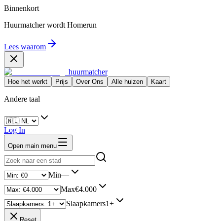
Binnenkort
Huurmatcher wordt
Homerun
Lees waarom
huurmatcher
Hoe het werkt
Prijs
Over Ons
Alle huizen
Kaart
Andere taal
Log In
Open main menu
Min
—
Max
€4.000
Slaapkamers
1+
Reset