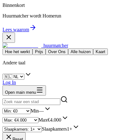
Binnenkort
Huurmatcher wordt
Homerun
Lees waarom
huurmatcher
Hoe het werkt
Prijs
Over Ons
Alle huizen
Kaart
Andere taal
Log In
Open main menu
Min
—
Max
€4.000
Slaapkamers
1+
Reset